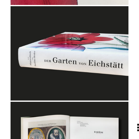
projekt
wir
kontakt
home