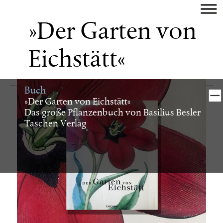
aktuell
»Der Garten von
künstler
Eichstätt«
museum/galerie
Buch
verlag
»Der Garten von Eichstätt«
Das große Pflanzenbuch von Basilius Besler
Taschen Verlag
buch
digital
identity
plakat