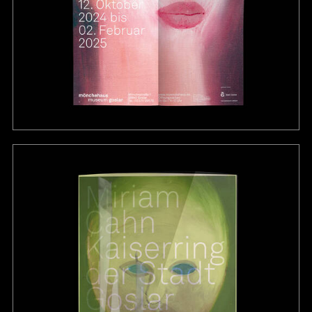
Michael Burges
Miriam Cahn
Abraham David Christian
Christo und Jeanne-Claude
Michael Craig-Martin
Martin Denker
Rineke Dijkstra
Gia Edzgveradze
Wolfgang Ellenrieder
Jean Fautrier
Tom Fecht