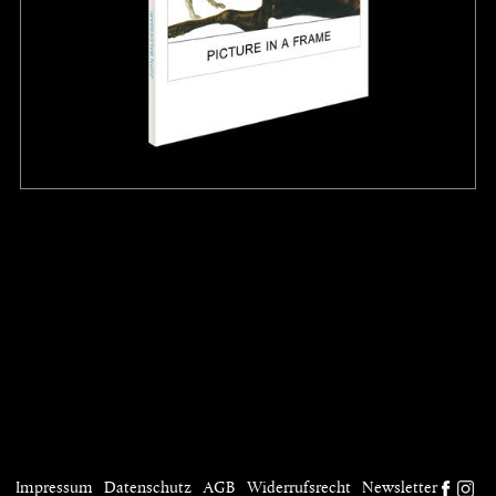
buch
digital
identity
plakat
projekt
wir
kontakt
home
Impressum
Datenschutz
AGB
Widerrufsrecht
Newsletter