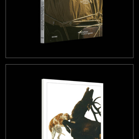
Verlag Kölner Dom
Verlag der Buchhandlung
Walther König
Münchner Frühling Verlag
Richter Verlag
Salon Verlag
Schirmer/Mosel Verlag
Seemann Henschel Verlag
Taschen Verlag
Distanz Verlag
Verlag Kettler
Wienand