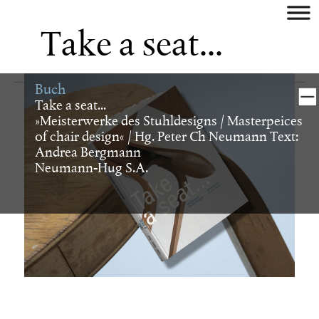
aktuell
Take a seat...
künstler
Buch
museum/galerie
Take a seat...
»Meisterwerke des Stuhldesigns / Masterpeices
* Museum - Galerie*
of chair design« / Hg. Peter Ch Neumann Text:
Museum am Ostwall
Andrea Bergmann
Kunstmuseum Bonn
Neumann-Hug S.A.
Kunsthalle Bremen
Hessisches Landesmuseum
Darmstadt
Deichtorhallen Hamburg
Dia Art Foundation, NY