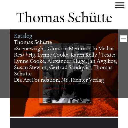
aktuell
Thomas Schütte
künstler
Katalog
museum/galerie
Thomas Schütte
»Scenewright, Gloria in Memoria, In Medias
* Museum - Galerie*
Res« / Hg. Lynne Cooke, Karen Kelly / Texte:
Museum am Ostwall
Lynne Cooke, Alexander Kluge, Jan Avgikos,
Kunstmuseum Bonn
Susan Stewart, Gertrud Sandqvist, Thomas
Schütte
Kunsthalle Bremen
Dia Art Foundation, NY, Richter Verlag
Hessisches Landesmuseum
Darmstadt
Deichtorhallen Hamburg
Dia Art Foundation, NY