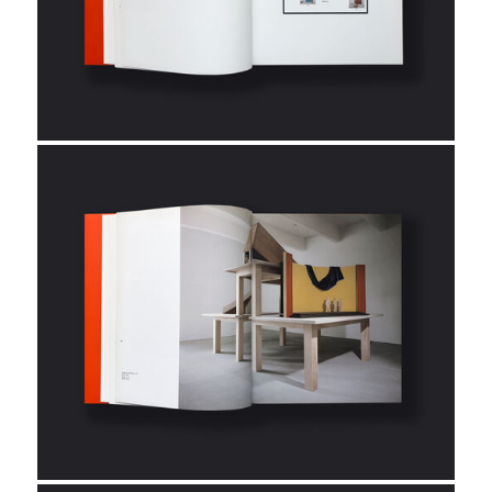
KWS
Marian Goodman Gallery, NY
Galerie Hans Mayer
Mönchehaus Museum Goslar
Kunstakademie Münster
Neumann-Hug S.A.
Kunstsammlung NRW
Galerie Paffrath
Portikus Frankfurt am Main
Galerie Schönewald und Beuse,
Düsseldorf