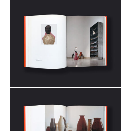
Sprengel Museum Hannover
Stedelijk Museum
Waddington Galleries, London
Kunsthalle Weishaupt
Weltkunstzimmer
Fotomuseum Winterthur
Kunstmuseum Winterthur
verlag
buch
digital