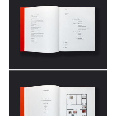
Dortmunder Kunstverein
Staatliche Kunstsammlung
Dresden
Kunsthalle Düsseldorf
Museum Folkwang
Gagosian Gallery, New York
Hamburger Kunsthalle
Haus Lange Haus Esters
Jeu de Paume, Paris
Staatliche Kunsthalle Karlsruhe
Museum Kunstpalast
Kunststiftung NRW