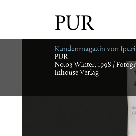
aktuell
PUR
künstler
Kundenmagazin von Ipuri
PUR
No.03 Winter, 1998 / Fotogr
museum/
Inhouse Verlag
verlag
buch