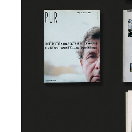
digital
identity
plakat
projekt