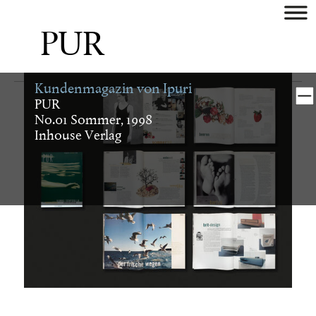
aktuell
PUR
künstler
Kundenmagazin von Ipuri
museum/galerie
PUR
No.01 Sommer, 1998
verlag
Inhouse Verlag
buch
digital
identity
plakat