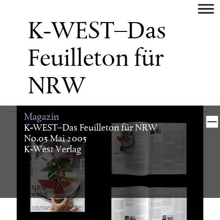
aktuell
K-WEST–Das
künstler
Feuilleton für
museum/galerie
NRW
verlag
Magazin
buch
K-WEST–Das Feuilleton für NRW
No.05 Mai 2005
K-West Verlag
digital
identity
plakat