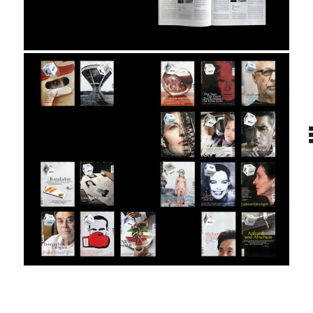
projekt
wir
kontakt
home