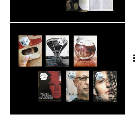
projekt
wir
kontakt
home