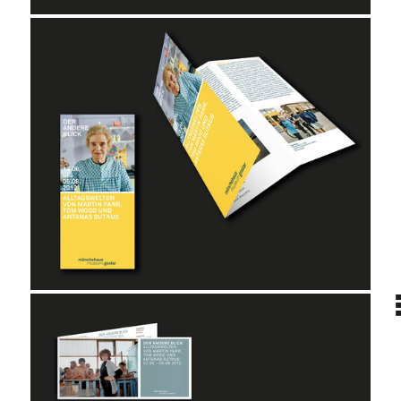
projekt
wir
kontakt
home