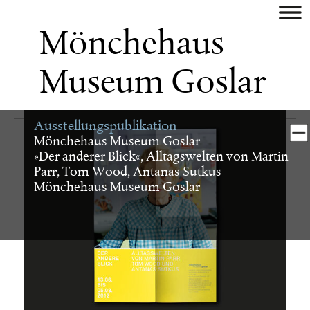
aktuell
Mönchehaus
künstler
Museum Goslar
museum/galerie
Ausstellungspublikation
verlag
Mönchehaus Museum Goslar
»Der anderer Blick«, Alltagswelten von Martin
Parr, Tom Wood, Antanas Sutkus
buch
Mönchehaus Museum Goslar
digital
identity
plakat