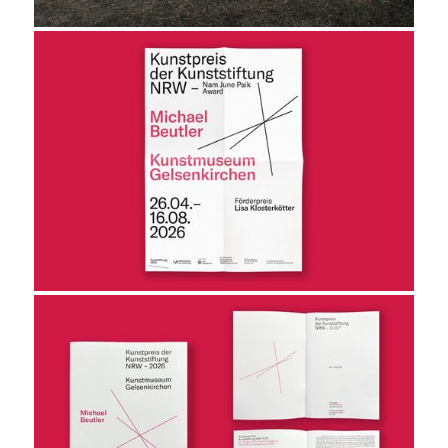
projekt
wir
kontakt
home