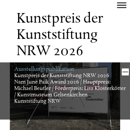
aktuell
Kunstpreis der
künstler
Kunststiftung
museum/galerie
NRW 2026
verlag
Ausstellungspublikation
buch
Kunstpreis der Kunststiftung NRW 2026
Nam June Paik Award 2026 / Hauptpreis:
Michael Beutler / Förderpreis: Lisa Klosterkötter
digital
/ Kunstmuseum Gelsenkirchen
Kunststiftung NRW
identity
plakat