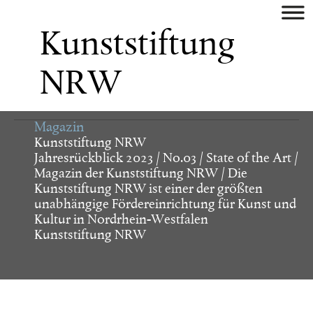
aktuell
Kunststiftung
künstler
NRW
museum/galerie
Magazin
verlag
Kunststiftung NRW
Jahresrückblick 2023 / No.03 / State of the Art /
Magazin der Kunststiftung NRW / Die
buch
Kunststiftung NRW ist einer der größten
unabhängige Fördereinrichtung für Kunst und
digital
Kultur in Nordrhein-Westfalen
Kunststiftung NRW
identity
plakat