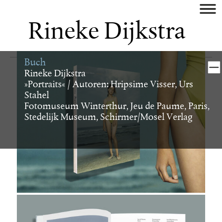
aktuell
Rineke Dijkstra
künstler
Buch
museum/galerie
Rineke Dijkstra
»Portraits« / Autoren: Hripsime Visser, Urs
verlag
Stahel
Fotomuseum Winterthur, Jeu de Paume, Paris,
Stedelijk Museum, Schirmer/Mosel Verlag
buch
digital
identity
plakat