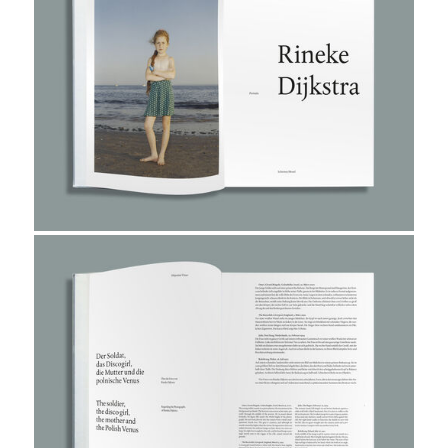
projekt
wir
kontakt
home