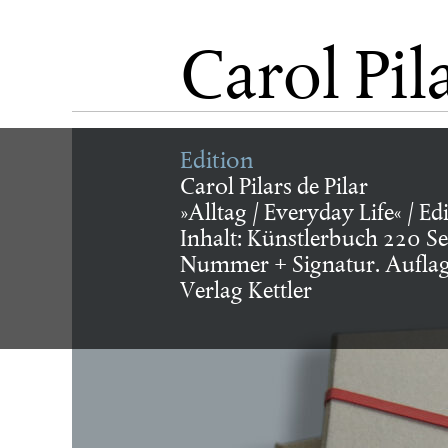
aktuell
Carol Pila
künstler
Edition
Carol Pilars de Pilar
»Alltag / Everyday Life« / E
museum/
Inhalt: Künstlerbuch 220 Sei
Nummer + Signatur. Auflage:
Verlag Kettler
verlag
buch