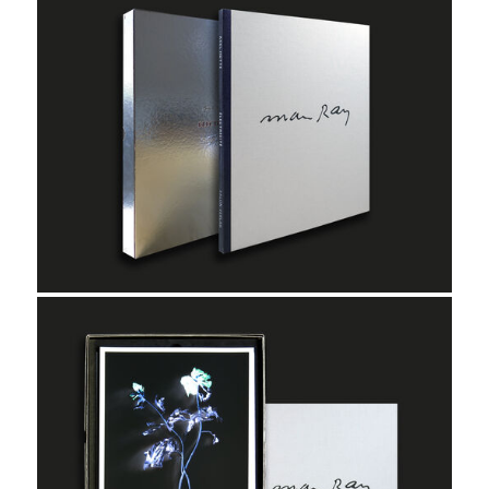
projekt
wir
kontakt
home