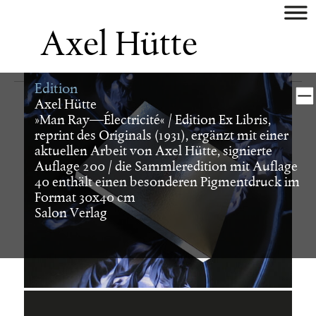
aktuell
Axel Hütte
künstler
Edition
museum/galerie
Axel Hütte
»Man Ray––Électricité« / Edition Ex Libris,
verlag
reprint des Originals (1931), ergänzt mit einer
aktuellen Arbeit von Axel Hütte, signierte
Auflage 200 / die Sammleredition mit Auflage
buch
40 enthält einen besonderen Pigmentdruck im
Format 30x40 cm
Salon Verlag
digital
identity
plakat