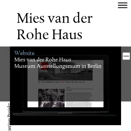
aktuell
Mies van der
künstler
Rohe Haus
museum/galerie
Website
verlag
Mies van der Rohe Haus
Museum Ausstellungsraum in Berlin
buch
digital
Vorheriges Projekt
identity
plakat