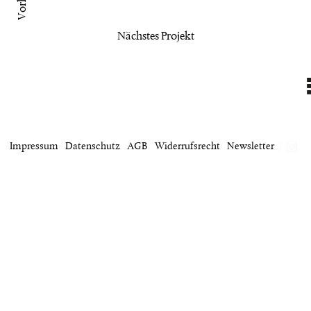
projekt
Nächstes Projekt
wir
kontakt
home
Impressum
Datenschutz
AGB
Widerrufsrecht
Newsletter