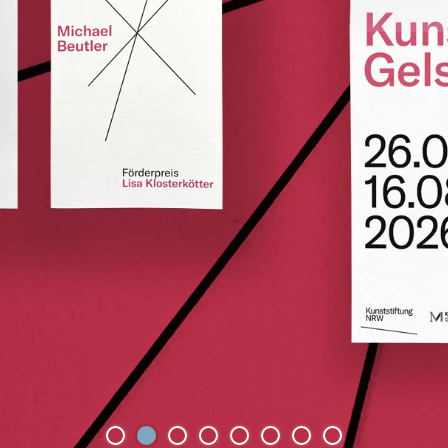
projekt
wir
kontakt
home